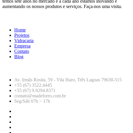
temos sete anos no mercado e a cada ano estamos inovando e
aumentando os nossos produtos e serviços. Faça-nos uma visita.
LINKS ÚTEIS
Home
Projetos
Vidraçaria
Empresa
Contato
Blog
CONTATO
Av. Irmãs Rosita, 59 - Vila Haro, Três Lagoas 79630-515
+55 (67) 3522.4445
+55 (67) 9.9294.8371
contato@madeforro.com.br
Seg/Sáb 07h ~ 17h