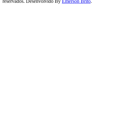
reservados. Desenvolvido By
Emerson Brito
.