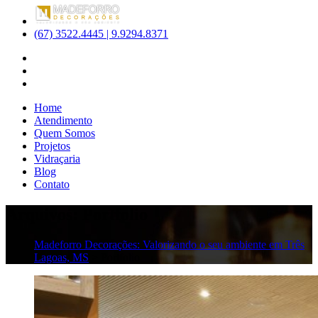
(67) 3522.4445 | 9.9294.8371
Home
Atendimento
Quem Somos
Projetos
Vidraçaria
Blog
Contato
Arquivos:
Portfolio
Madeforro Decorações: Valorizando o seu ambiente em Três
Lagoas, MS
>
Portfolio