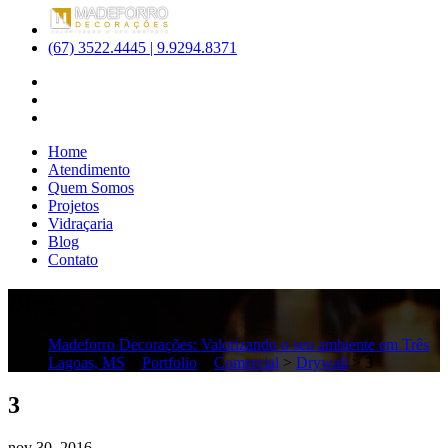
(67) 3522.4445 | 9.9294.8371
Home
Atendimento
Quem Somos
Projetos
Vidraçaria
Blog
Contato
Blog
Madeforro Decorações: Valorizando o seu ambiente em Três
Lagoas, MS
>
Portfolio
>
Comercial
>
Drywall
>
3
3
nov
30,
2016