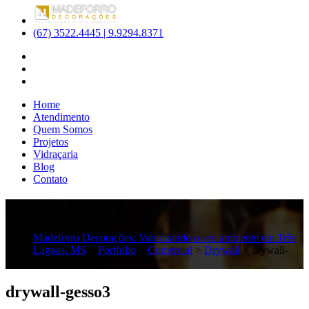
(67) 3522.4445 | 9.9294.8371
Home
Atendimento
Quem Somos
Projetos
Vidraçaria
Blog
Contato
Blog
Madeforro Decorações: Valorizando o seu ambiente em Três
Lagoas, MS
>
Portfolio
>
Comercial
>
Drywall
>
drywall-
gesso3
drywall-gesso3