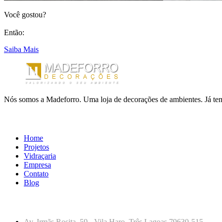
Você gostou?
Então:
Saiba Mais
Nós somos a Madeforro. Uma loja de decorações de ambientes. Já tem
LINKS ÚTEIS
Home
Projetos
Vidraçaria
Empresa
Contato
Blog
CONTATO
Av. Irmãs Rosita, 59 - Vila Haro, Três Lagoas 79630-515