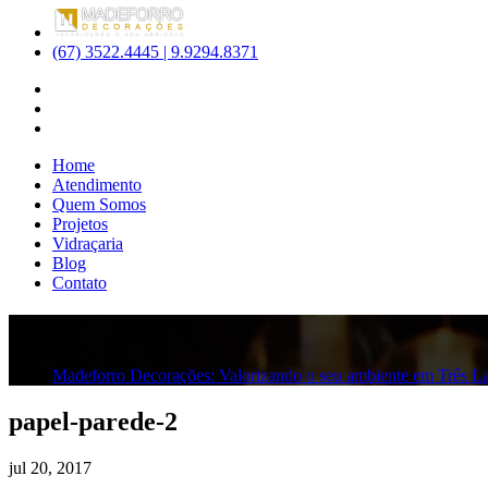
(67) 3522.4445 | 9.9294.8371
Home
Atendimento
Quem Somos
Projetos
Vidraçaria
Blog
Contato
Blog
Madeforro Decorações: Valorizando o seu ambiente em Três L
papel-parede-2
jul
20,
2017