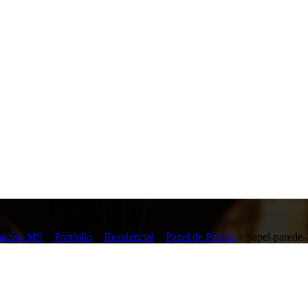
agoas, MS
>
Portfolio
>
Residencial
>
Papel de Parede
>
papel-parede-