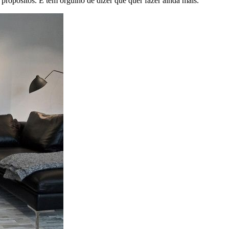
propósitos. E tem orgulho de dizer que quer fazer ainda mais.